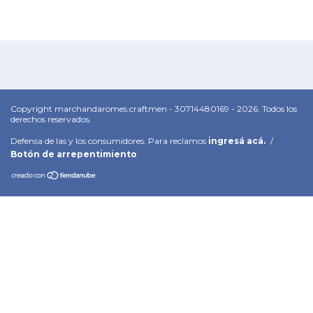
Copyright marchandaromes.craftmen - 30714480169 - 2026. Todos los
derechos reservados.
Defensa de las y los consumidores. Para reclamos
ingresá acá.
/
Botón de arrepentimiento