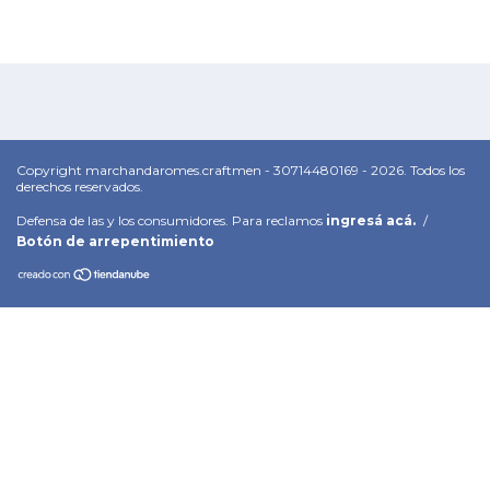
Copyright marchandaromes.craftmen - 30714480169 - 2026. Todos los
derechos reservados.
Defensa de las y los consumidores. Para reclamos
ingresá acá.
/
Botón de arrepentimiento